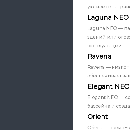
уютное простран
Laguna NEO
Laguna NEO — па
зданий или огра
эксплуатации.
Ravena
Ravena — низко
обеспечивает защ
Elegant NEO
Elegant NEO — с
бассейна и созд
Orient
Orient — павиль