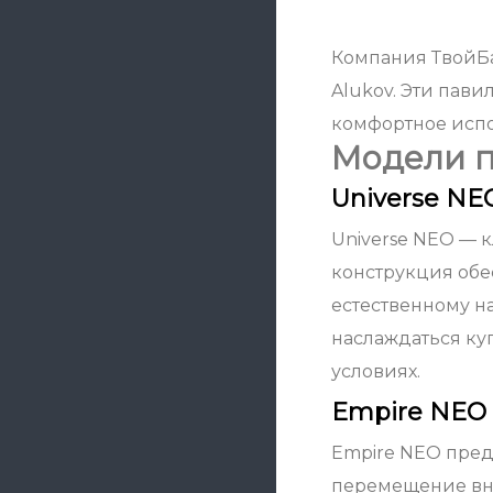
Компания ТвойБа
Alukov. Эти пав
комфортное испо
Модели п
Universe NE
Universe NEO — 
конструкция обе
естественному н
наслаждаться ку
условиях.
Empire NEO
Empire NEO пред
перемещение вну