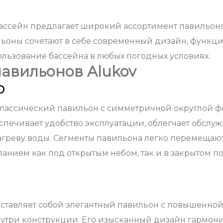
ссейн предлагает широкий ассортимент павильоно
ильоны сочетают в себе современный дизайн, функци
льзование бассейна в любых погодных условиях.
авильонов Alukov
O
классический павильон с симметричной округлой 
спечивает удобство эксплуатации, облегчает обслуж
агреву воды. Сегменты павильона легко перемещают
панием как под открытым небом, так и в закрытом
ставляет собой элегантный павильон с повышенной 
три конструкции. Его изысканный дизайн гармони